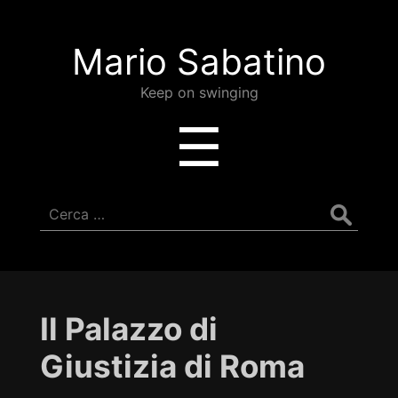
Mario
Mario Sabatino
Sabatino
Keep on swinging
Menu
☰
Ricerca
per:
Il Palazzo di
Giustizia di Roma