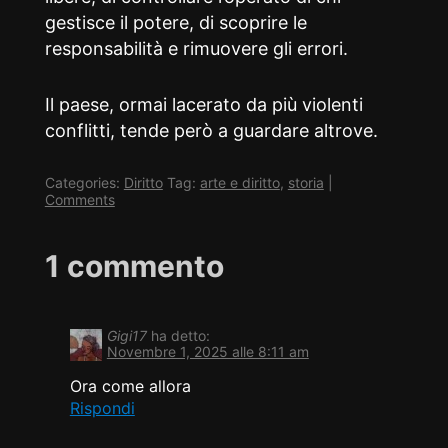
gestisce il potere, di scoprire le
responsabilità e rimuovere gli errori.
Il paese, ormai lacerato da più violenti
conflitti, tende però a guardare altrove.
Categories:
Diritto
Tag:
arte e diritto
,
storia
|
Comments
1 commento
Gigi17
ha detto:
Novembre 1, 2025 alle 8:11 am
Ora come allora
Rispondi